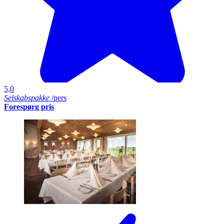
5,0
Selskabspakke
/pers
Forespørg pris