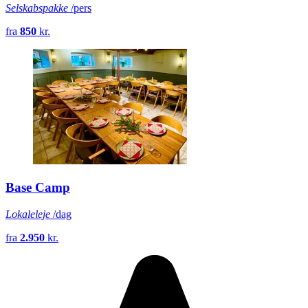
Selskabspakke
/pers
fra
850
kr.
Base Camp
Lokaleleje
/dag
fra
2.950
kr.