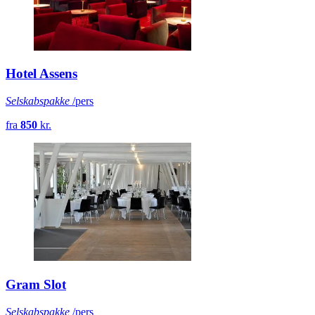
Hotel Assens
Selskabspakke
/pers
fra
850
kr.
Gram Slot
Selskabspakke
/pers