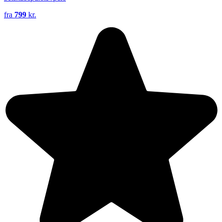
fra
799
kr.