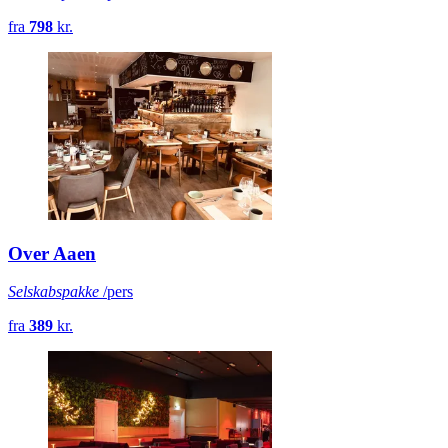
fra
798
kr.
Over Aaen
Selskabspakke
/pers
fra
389
kr.