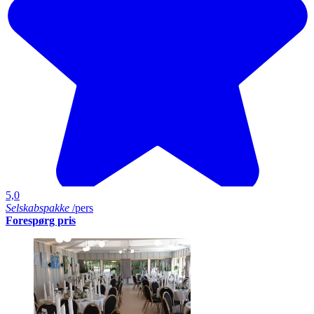
5,0
Selskabspakke
/pers
Forespørg pris