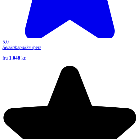
5,0
Selskabspakke
/pers
fra
1.048
kr.