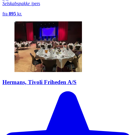
Selskabspakke
/pers
fra
895
kr.
Hermans, Tivoli Friheden A/S