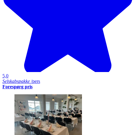
5,0
Selskabspakke
/pers
Forespørg pris