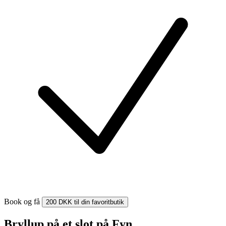
Book og få
200 DKK til din favoritbutik
Bryllup på et slot på Fyn