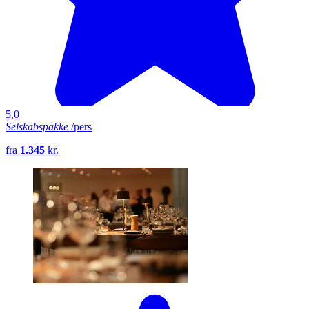
5,0
Selskabspakke
/pers
fra
1.345
kr.