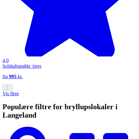
4,0
Selskabspakke
/pers
fra
995
kr.
Vis flere
Populære filtre for bryllupslokaler i
Langeland