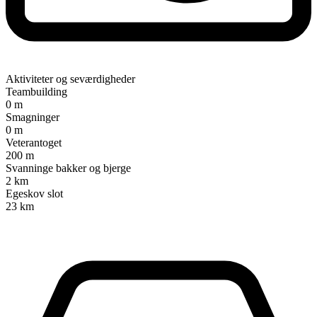
Aktiviteter og seværdigheder
Teambuilding
0 m
Smagninger
0 m
Veterantoget
200 m
Svanninge bakker og bjerge
2 km
Egeskov slot
23 km