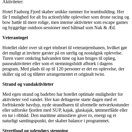
Aktiviteter:
Hotel Faaborg Fjord skaber unikke rammer for teambuilding. Her
får I mulighed for alt fra actionfyldte oplevelser som drone racing og
bow battle til mere rolige, men intense aktiviteter som escape games
og hyggelige outdoor-sessioner med bålmad som Nak & Æd.
Veterantoget
Hotellet råder over sit eget trinbræt til veteranjernbanen, hvilket gør
det muligt at invitere gæster på en særlig og nostalgisk oplevelse.
Turen varer omkring halvanden time og kan bruges til oplæg,
pauseaktiviteter eller som et stemningsfuldt afbræk i dagens
program. Med plads til op til 120 personer er det en oplevelse, der
skiller sig ud og tilfører arrangementet et originalt twist.
Strand og vandaktiviteter
Med egen strand og badebro har hotellet optimale muligheder for
aktiviteter ved vandet. Her kan deltagerne starte dagen med et
forfriskende havdyp, nyde strandbaren til uformelle netværksstunder
eller udforske fjorden med SUP, kajak, glaskajak, tømmerflåde eller
en tur i ribbåd. Den maritime atmosfære giver ro, energi og et
naturligt samlingspunkt, der skaber balance i programmet.
Streetfood og udendørs stemning