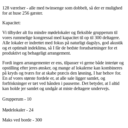
128 værelser - alle med twinsenge som dobbelt, så der er mulighed
for at huse 256 gæster.
Kapacitet:
Vi tilbyder alt fra mindre mødelokaler og fleksible grupperum til
vores rummelige kongressal med kapacitet til op til 300 deltagere.
Alle lokaler er indrettet med fokus på naturligt dagslys, god akustik
og et optimalt indeklima, så I får de bedste forudsætninger for et
produktivt og behageligt arrangement.
Fordi ingen arrangementer er ens, tilpasser vi gerne både interiør og
opstilling efter jeres ønsker, og mange af lokalerne kan kombineres
på kryds og tværs for at skabe præcis den løsning, I har behov for.
En af vores største fordele er, at alle sale ligger samlet, og
forfriskninger er tæt ved hånden i pauserne. Det betyder, at I altid
kan holde jer samlet og undgår at miste deltagere undervejs.
Grupperum - 10
Mødelokaler - 24
Maks ved borde - 300