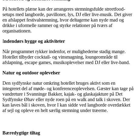
På hotellets plæne kan der arrangeres stemningsfulde streetfood-
setups med langborde, pavilloner, lys, DJ eller live-musik. Det giver
en afslappet festivalstemning, hvor deltagerne kan nyde mad og
drikke i uformelle rammer og styrke relationer på tværs af
organisationen.
I
ndendørs hygge og aktiviteter
Når programmet rykker indenfor, er mulighederne stadig mange.
Hotellet tilbyder cocktail- og vinsmagning, loungeområde til
afslapning, escape games, musikoplevelser med DJ eller live-band.
Natur og outdoor oplevelser
Den sydfynske natur omkring hotellet bruges aktivt som en
integreret del af møde- og konferenceoplevelsen. Gæster kan tage på
vandreture i Svanninge Bakker, kajak- og glaskajakture på Det
Sydfynske Øhav eller nyde roen på en walk and talk i skoven. Der
kan laves bål i skoven, hvor I kan sidde ved langborde overdækket
af sejl og opleve en helt særlig stemning under træerne.
Bæredygtige tiltag