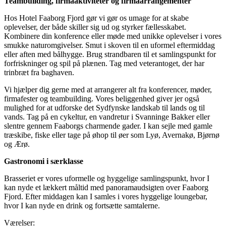
Teambuilding, firmaaktiviteter og firmaarrangementer
Hos Hotel Faaborg Fjord gør vi gør os umage for at skabe
oplevelser, der både skiller sig ud og styrker fællesskabet.
Kombinere din konference eller møde med unikke oplevelser i vores
smukke naturomgivelser. Smut i skoven til en uformel eftermiddag
eller aften med bålhygge. Brug strandbaren til et samlingspunkt for
forfriskninger og spil på plænen. Tag med veterantoget, der har
trinbræt fra baghaven.
Vi hjælper dig gerne med at arrangerer alt fra konferencer, møder,
firmafester og teambuilding. Vores beliggenhed giver jer også
mulighed for at udforske det Sydfynske landskab til lands og til
vands. Tag på en cykeltur, en vandretur i Svanninge Bakker eller
slentre gennem Faaborgs charmende gader. I kan sejle med gamle
træskibe, fiske eller tage på øhop til øer som Lyø, Avernakø, Bjørnø
og Ærø.
Gastronomi i særklasse
Brasseriet er vores uformelle og hyggelige samlingspunkt, hvor I
kan nyde et lækkert måltid med panoramaudsigten over Faaborg
Fjord. Efter middagen kan I samles i vores hyggelige loungebar,
hvor I kan nyde en drink og fortsætte samtalerne.
Værelser: