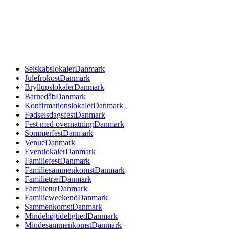
Selskabslokaler
Danmark
Julefrokost
Danmark
Bryllupslokaler
Danmark
Barnedåb
Danmark
Konfirmationslokaler
Danmark
Fødselsdagsfest
Danmark
Fest med overnatning
Danmark
Sommerfest
Danmark
Venue
Danmark
Eventlokaler
Danmark
Familiefest
Danmark
Familiesammenkomst
Danmark
Familietræf
Danmark
Familietur
Danmark
Familieweekend
Danmark
Sammenkomst
Danmark
Mindehøjtidelighed
Danmark
Mindesammenkomst
Danmark