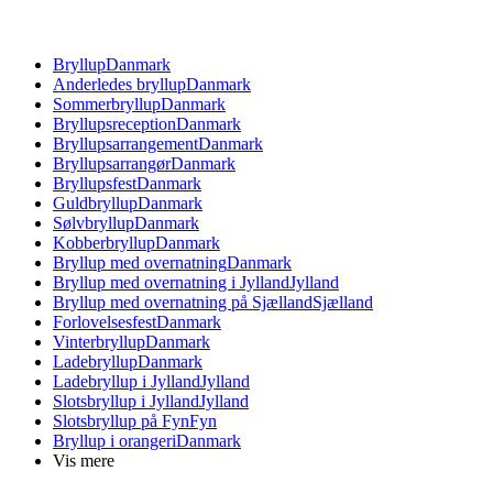
Bryllup
Danmark
Anderledes bryllup
Danmark
Sommerbryllup
Danmark
Bryllupsreception
Danmark
Bryllupsarrangement
Danmark
Bryllupsarrangør
Danmark
Bryllupsfest
Danmark
Guldbryllup
Danmark
Sølvbryllup
Danmark
Kobberbryllup
Danmark
Bryllup med overnatning
Danmark
Bryllup med overnatning i Jylland
Jylland
Bryllup med overnatning på Sjælland
Sjælland
Forlovelsesfest
Danmark
Vinterbryllup
Danmark
Ladebryllup
Danmark
Ladebryllup i Jylland
Jylland
Slotsbryllup i Jylland
Jylland
Slotsbryllup på Fyn
Fyn
Bryllup i orangeri
Danmark
Vis mere