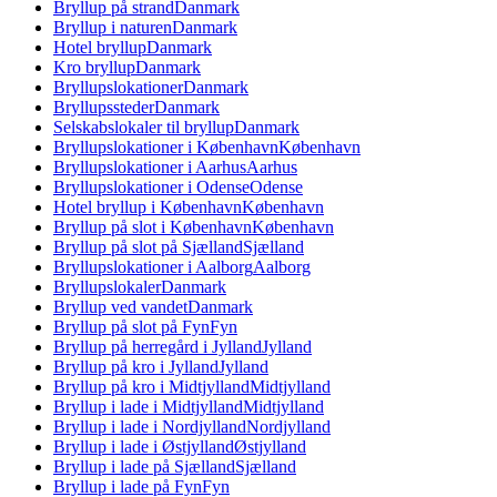
Bryllup på strand
Danmark
Bryllup i naturen
Danmark
Hotel bryllup
Danmark
Kro bryllup
Danmark
Bryllupslokationer
Danmark
Bryllupssteder
Danmark
Selskabslokaler til bryllup
Danmark
Bryllupslokationer i København
København
Bryllupslokationer i Aarhus
Aarhus
Bryllupslokationer i Odense
Odense
Hotel bryllup i København
København
Bryllup på slot i København
København
Bryllup på slot på Sjælland
Sjælland
Bryllupslokationer i Aalborg
Aalborg
Bryllupslokaler
Danmark
Bryllup ved vandet
Danmark
Bryllup på slot på Fyn
Fyn
Bryllup på herregård i Jylland
Jylland
Bryllup på kro i Jylland
Jylland
Bryllup på kro i Midtjylland
Midtjylland
Bryllup i lade i Midtjylland
Midtjylland
Bryllup i lade i Nordjylland
Nordjylland
Bryllup i lade i Østjylland
Østjylland
Bryllup i lade på Sjælland
Sjælland
Bryllup i lade på Fyn
Fyn