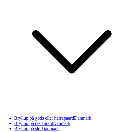
Bryllup på gods eller herregaard
Danmark
Bryllup på restaurant
Danmark
Bryllup på slot
Danmark