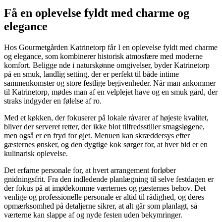
Få en oplevelse fyldt med charme og
elegance
Hos Gourmetgården Katrinetorp får I en oplevelse fyldt med charme
og elegance, som kombinerer historisk atmosfære med moderne
komfort. Beligge nde i naturskønne omgivelser, byder Katrinetorp
på en smuk, landlig setting, der er perfekt til både intime
sammenkomster og store festlige begivenheder. Når man ankommer
til Katrinetorp, mødes man af en velplejet have og en smuk gård, der
straks indgyder en følelse af ro.
Med et køkken, der fokuserer på lokale råvarer af højeste kvalitet,
bliver der serveret retter, der ikke blot tilfredsstiller smagsløgene,
men også er en fryd for øjet. Menuen kan skræddersys efter
gæsternes ønsker, og den dygtige kok sørger for, at hver bid er en
kulinarisk oplevelse.
Det erfarne personale for, at hvert arrangement forløber
gnidningsfrit. Fra den indledende planlægning til selve festdagen er
der fokus på at imødekomme værternes og gæsternes behov. Det
venlige og professionelle personale er altid til rådighed, og deres
opmærksomhed på detaljerne sikrer, at alt går som planlagt, så
værterne kan slappe af og nyde festen uden bekymringer.