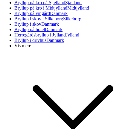
Bryllup på kro på Sjælland
Sjælland
Bryllup på kro i Midtjylland
Midtjylland
Bryllup på vingård
Danmark
Bryllup i skov i Silkeborg
Silkeborg
Bryllup i skov
Danmark
Bryllup på hotel
Danmark
Herregårdsbryllup i Jylland
Jylland
Bryllup i drivhus
Danmark
Vis mere