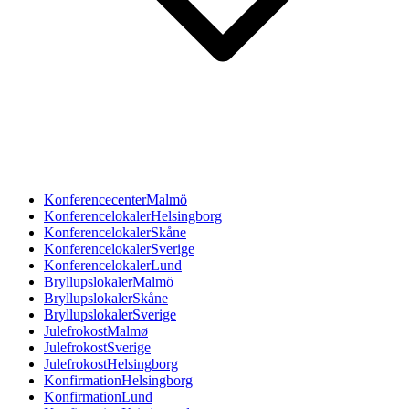
Konferencecenter
Malmö
Konferencelokaler
Helsingborg
Konferencelokaler
Skåne
Konferencelokaler
Sverige
Konferencelokaler
Lund
Bryllupslokaler
Malmö
Bryllupslokaler
Skåne
Bryllupslokaler
Sverige
Julefrokost
Malmø
Julefrokost
Sverige
Julefrokost
Helsingborg
Konfirmation
Helsingborg
Konfirmation
Lund