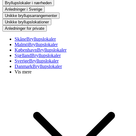
Bryllupslokaler i nærheden
Anledninger i Sverige
Unikke bryllupsarrangementer
Unikke bryllupslokationer
Anledninger for private
Skåne
Bryllupslokaler
Malmö
Bryllupslokaler
København
Bryllupslokaler
Sjælland
Bryllupslokaler
Sverige
Bryllupslokaler
Danmark
Bryllupslokaler
Vis mere