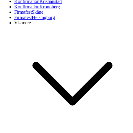
Konfirmation
Kristianstad
Konfirmation
Kronoberg
Firmafest
Skåne
Firmafest
Helsingborg
Vis mere