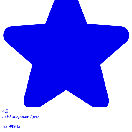
4,0
Selskabspakke
/pers
fra
999
kr.