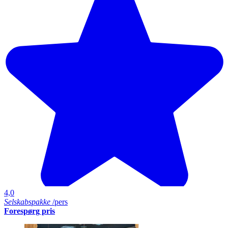
4,0
Selskabspakke
/pers
Forespørg pris