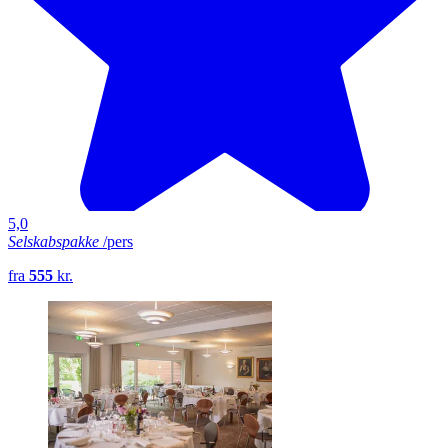
5,0
Selskabspakke
/pers
fra
555
kr.