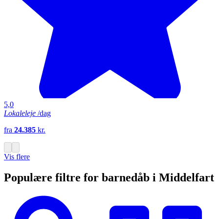
5,0
Lokaleleje
/dag
fra
24.385
kr.
Vis flere
Populære filtre for barnedåb i Middelfart