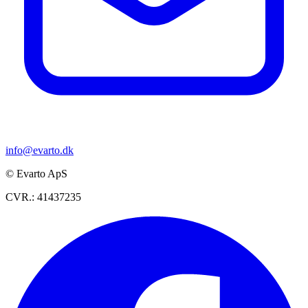
info@evarto.dk
© Evarto ApS
CVR.: 41437235