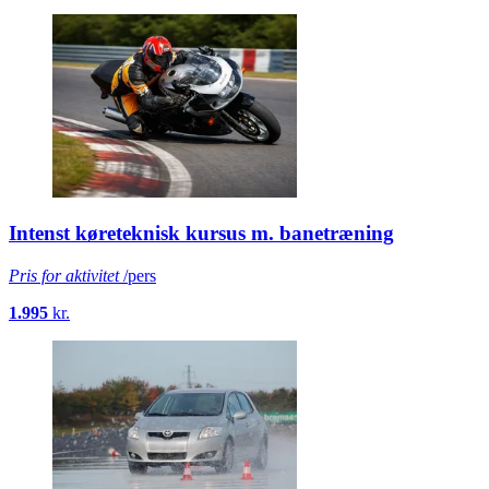
Intenst køreteknisk kursus m. banetræning
Pris for aktivitet
/pers
1.995
kr.