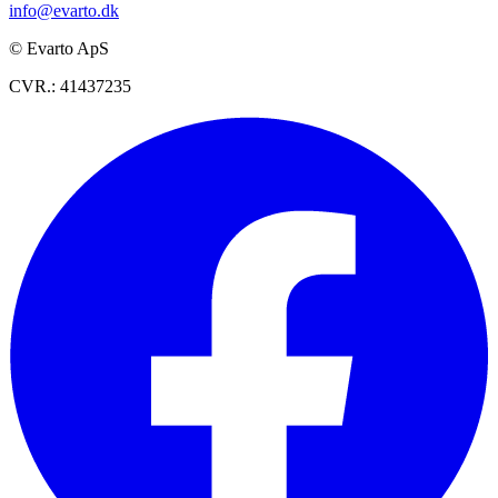
info@evarto.dk
© Evarto ApS
CVR.: 41437235