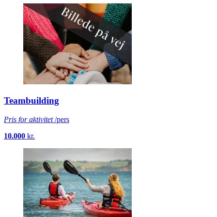
Matlagning på K-Gränd
Pris for aktivitet
/pers
1.590
kr.