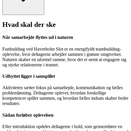
Funbuilding 2 - Trekant eller Romerbro
406,25 Dkr
pr. person inkl. moms
Vis mere
Funbuilding 3 - Treasure Hunt
437,5 Dkr
pr. person inkl. moms
Vis mere
Vis flere prisvarianter
Hvad skal der ske
Når samarbejde flyttes ud i naturen