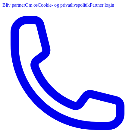
Mad, pølser og snobrød over ild
Pris for aktivitet
/pers
125
kr.
Evarto er Danmarks største online service for booking af især
møder, konferencer og festlige begivenheder. Mere end 950.000
virksomheder og private danskere bruger hvert år vores service.
Bliv partner
Om os
Cookie- og privatlivspolitik
Partner login