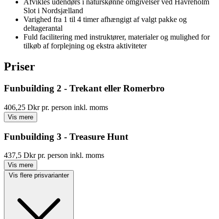
Send besked
Hvad er inkluderet
En alsidig teambuilding hvor deltagerne gennemfører
samarbejdsaktiviteter i naturen med fokus på kommunikation,
relationer og fælles oplevelser
Aktiviteter kunne være zip-safari m. svævebaner, klatring,
laserlerdueskydning, Trekants-øvelse, Romerbro, skovquiz,
discgolf og Treasure Hunt
Forløbet starter med introduktion og holdinddeling hvorefter
deltagerne arbejder sig gennem forskellige opgaver og
udfordringer i mindre teams
Afsluttes med fælles opsamling eller finale hvor dagens
præstationer samles og vindere kan kåres
Tema: samarbejde, kommunikation, tillid og fælles oplevelse
Afvikles udendørs i naturskønne omgivelser ved Havreholm
Slot i Nordsjælland
Varighed fra 1 til 4 timer afhængigt af valgt pakke og
deltagerantal
Fuld facilitering med instruktører, materialer og mulighed for
tilkøb af forplejning og ekstra aktiviteter
Priser