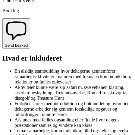
Afvikles i Hornbæk
Line Leth Keefe
Booking