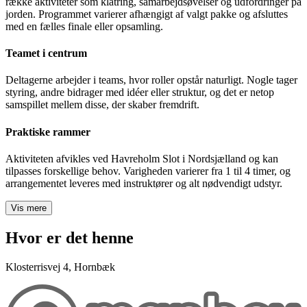
Funbuilding ved Havreholm Slot er en energifyldt teambuilding-
oplevelse, hvor deltagerne arbejder sammen i grønne omgivelser.
Naturen skaber en uformel ramme, hvor det er nemt at engagere sig
og styrke relationerne i teamet.
Udbyttet ligger i samspillet
Aktiviteten sætter fokus på samarbejde, kommunikation og fælles
problemløsning. Deltagerne oplever, hvordan forskellige
kompetencer spiller sammen, og hvordan fælles indsats skaber bedre
resultater.
Sådan forløber oplevelsen
Efter introduktion opdeles deltagerne i hold, som gennemfører en
række aktiviteter som klatring, samarbejdsøvelser og udfordringer på
jorden. Programmet varierer afhængigt af valgt pakke og afsluttes
med en fælles finale eller opsamling.
Teamet i centrum
Deltagerne arbejder i teams, hvor roller opstår naturligt. Nogle tager
styring, andre bidrager med idéer eller struktur, og det er netop