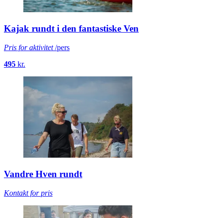
Teambuilding
Pris for aktivitet
/pers
10.000
kr.
Kajak rundt i den fantastiske Ven
Pris for aktivitet
/pers
495
kr.