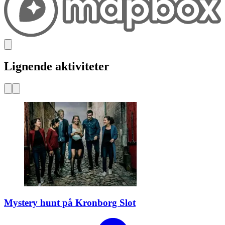
samspillet mellem disse, der skaber fremdrift.
Praktiske rammer
Aktiviteten afvikles ved Havreholm Slot i Nordsjælland og kan
tilpasses forskellige behov. Varigheden varierer fra 1 til 4 timer, og
arrangementet leveres med instruktører og alt nødvendigt udstyr.
Vis mere
Hvor er det henne
Klosterrisvej 4, Hornbæk
Lignende aktiviteter