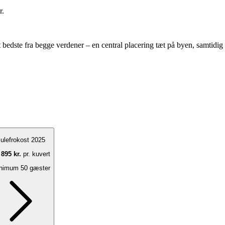
r.
t bedste fra begge verdener – en central placering tæt på byen, samtidi
ulefrokost 2025
a
895 kr.
pr. kuvert
nimum 50 gæster