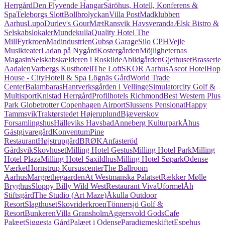
Herrgård
Den Flyvende Hangar
Säröhus, Hotell, Konferens &
Spa
Teleborgs Slott
Bollbrolyckan
Villa Post
Madklubben
Aarhus
Lupo
Durlev's GourMæt
Ransvik Havsveranda
Ælsk Bistro &
Selskabslokaler
Mundekulla
Quality Hotel The
Mill
Fyrkroen
Madindustrien
Gubsø Garage
Silo CPH
Vejle
Musikteater
Ladan på Nygård
Kostergården
Möjligheternas
Magasin
Selskabskælderen i Roskilde
Abildgården
Gjethuset
Brasserie
Aadalen
Varbergs Kusthotell
The Loft
SKOR Aarhus
Ascot Hotel
Hop
House - City
Hotell & Spa Lögnäs Gård
World Trade
Center
Balambaras
Hantverksgården i Vellinge
Simulatorcity Golf &
Multisport
Knistad Herrgård
Profilhotels Richmond
Best Western Plus
Park Globetrotter Copenhagen Airport
Slussens Pensionat
Happy
Tammsvik
Traktørstedet Højeruplund
Bjæverskov
Forsamlingshus
Hälleviks Havsbad
Anneberg Kulturpark
Åhus
Gästgivaregård
Konventum
Pine
Restaurant
Højstrupgård
BRØK
Anfasteröd
Gårdsvik
Skovhuset
Milling Hotel Gestus
Milling Hotel Park
Milling
Hotel Plaza
Milling Hotel Saxildhus
Milling Hotel Søpark
Odense
Værket
Hornstrup Kursuscenter
The Ballroom
Aarhus
Margrethegaarden
At Westmanska Palatset
Rækker Mølle
Bryghus
Sloppy Billy Wild West
Restaurant Viva
Uformel
Åh
Stiftsgård
The Studio (Art Maze)
Åkulla Outdoor
Resort
Slagthuset
Skovriderkroen
Tönnersjö Golf &
Resort
Bunkeren
Villa Gransholm
Aggersvold Gods
Cafe
Palæet
Siggesta Gård
Palæet i Odense
Paradigmeskiftet
Espehus