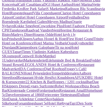
Glostrup
TeamBattle
Timm Vladimirs Køkken Valby
Mogens Dahl
Koncertsal
Café Casablanca
DGI Huset Aarhus
Hotel Marina
Sjette
Frederiks Kro
Ree Park Safari
S Marketing
Radisson Blu Scandinavia
Hotel
Rungstedgaard
Villa Copenhagen
Clarion Hotel Copenhagen
Airport
Comfort Hotel Copenhagen Airport
Festihallen
Den
Brændende Kærlighed Galten
Meyers Madhus
Oranje
Nyhavn
Kokke Smedjen
Coworking Plus
Hotel Faaborg Fjord
Venner
CPH
Tangkroen
Raadvad Vandrerhjem
Heering Restaurant &
Bistro
Marleys Diner
Houens Odde
Hotel kryb i ly
kro
Prindsen
Klingen
Aarhus Hostel & Hotel
First Hotel Grand
Trinity
Hotel og Konference
Hotel Marina Vedbæk
Oops
Kysthotellet
Djursland
Klampenborg Galopbane
Tir na nog
Hotel
GUESTapart
Timm Vladimirs Køkken København
S
Kosmopol
Comwell Holte
Matrikel
1
Underværket
Marketenderiet
Edelsminde Bed & Breakfast
Feddet
Strand Resort
LEGOLAND® Hotel & Conference
Restaurant
Madværket
IDA Conference
Djøf Rooftop
Froggy's Café/
BALKONEN
Hotel Pejsegården
Tempelriddersalen
Aalborg
Streetfood
Restaurant Hvide Hest
Sct Knudsborg
AFUK
DBU Hotel
& Kursuscenter
22 Kitchen & Bar
Hoppes / 1201 cocktailbar
Dag
H
Skippers Dreng
Lynæs Surfcenter
Rebel Workspace
Ibiza Beach
Bar
Klostergade Centret
Forskerparken
Restaurant Amalfi
Spisehuset
5c
Døveforeningen af 1866
Feriecenter Slettestrand
Dallund
Slot
Dansk Arkitektur Center
Skovbakken
Silkeborg
Forsamlingshuset 5e
Hotel Højbysø
Tap1
Den Sorte