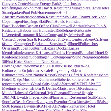
Congress Center
Nature Energy Park
Sjöfartshusets
festvåningar
Bockholmen Hav & Restaurang
Munkebjerg Hotel
Hotel
Strandparken
Pool Pub
Homerunners
Hotel
Amerika
Poulsenseje
Zahida Restaurant
M/S Blue Charm
CodeNode
Copenhagen
Finspångs Slott
ProfilHotels Halmstad
Plaza
Hvidehus
Caspian Office Club
Comwell Aarhus
Movitz Pub &
Restaurang
Habour Inn Hundested
Riddlehouse
Ristorante
L'Appetito
Ristorante Il Molo
Courtyard by Marriott
Bistro
Crème
Orbaden Spa & Resort
Sport & Event Center Jebjerg
Carlstens
fästning
Orangeriet Björkelund
Storsätra Fjällhotell
Folkets hus
Östersund
Cuben Kulturhus
Laziza Dockan
Laziza
Ideon
Kulturkvarteret Kristianstad
Rydals Herrgård
Bautahøj Hotel &
Konferencecenter
Copenhagen Contemporary
Sund Nergården
Studio
36
First Hotel Stockholm North
Staarup
Hovedgaard
Stadionmässan
COHO
turkis
Nibe Idræts- og
Kulturcenter
En juicebar & café
Ringkøbing-Skjern
Kulturcenter
Kloten Nature Resort
Vidbynäs Gård & Konferens
Mora
Hotell & Spa
Musholm Konference
Støberiet konference- &
feriecenter
Nordhus
Ystad Saltsjöbad
Idéfarmen
EVENT SPACE
Meetings & Events
Bjørn & Delfino
Magstræde 16
Restaurant
Mundo
Halmstad Golfarena
High Chaparral
Floras
Allegade
10
MiMB
Ewalds Frederiksberg
Planetarium
Restaurang Spill
Malmö
Sportbar
Beach Center
Kødbyens Eventhus
Orsa Järnvägshotell
Salsta
Slott
Höganäs Bryggeri
KAFFeFAIR
Valjeviken
Grand Hotel
Marstrand
Carlsberg Venues
Kiin Kiin Aarhus
Kiin Kiin