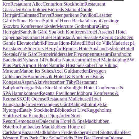
Kro
Restaurant Alice
Centurion Stockholm
Restaurant
Glassalen
Knarrholmen
Bjerreds Station
Dömle
Herrgård
HalmstadTravet
Rosenparkens Pavillon
Lasätter
Gård
Frötuna Retreat
Spirit of Hven Backafallsbyn
Gyrstinge
Skovkro Konferencelokaler
Mercure Gothenburg
Gimo
Herrgård
Sandvik Gård Spa och Konferens
Hotel Assens
1 Hotel
Copenhagen
Grand Hotel Halmstad
Åhus Seaside
Agerup Gods
Den
Gamle Elevatorfabrik
Plexus Idom-Råsted
Hôtel de Ville
Maderiet på
Bokskogen
Söderfors Herrgård
Rønnes Hotel
Smålandsgården
Hotell
Nostalgi
Vår Gård
Tempelriddersalen
Flygvapenmuseum
Bandholm
Badehotel
Nyhavn 14
Fulltofta Naturcentrum
Hotel Malmköping
BW
Plus Park Airport Hotel
Naturlig Høst Selskaber
The Viking
Museum
Manon les Suites
Axel Guldsmeden
Bryggen
Guldsmeden
Bommersvik Hotell & Konferens
Borås
Kongress
Aspan
Aktivitetscenter Täby
Restaurant
Babylon
Fotografiska Stockholm
Sunlight Hotel Conference &
SPA
Hamnkontoret
Regatta Pavillonen
Idöborg Konferens &
Retreat
SKOR Odense
Restaurant Møllehuset
Hotel
Kungsträdgården
Herrängens Gård
Balingsholm
Lykke
Nytorget
Eataly Stockholm
Biblioteket Live
Kaggeholms
Slott
Josefina Kungliga Djurgården
Novi
Resort
Lemongrass
Dalecarlia Hotel & Spa
Madklubben
Østerbro
Junibacken
Madklubben Home of
Carlsberg
Bazaar
Madklubben Frederiksberg
Hotel Slottsvillan
Best
Western Plus Park City Solna
Heidis Bier Bar Herning
Odense