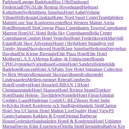
Parkhotel
Løgstør Badehotel
Hos Uffe
Danhostel
Fredericia
B!NGS
Lille Restrup Hovedgaard
Højhuset
Kulturhotel
Sejlklubbens Spisehus
Hotel Aahøj
Volume
Village
Höllviksnäs
Glasklart
Køge Nord Sport Center
Teamfabriken
Malmö
Lone Star Konferenscenter
Best Western Malmö Arena
Hotel
Bernstorff Slot
Crowne Plaza Copenhagen Towers
Copenhagen
Marriott Hotel
AC Hotel Bella Sky Copenhagen
Bella Center
Copenhagen
Comfort Hotel Vesterbro
Hotel Frederiksværk
Maryhill
Estate
Rold Skov Adventure
Huset i Hejls
Hotel Strandlyst ved
Tornby Strand
Skovshoved Hotel
Klase Spisebar
Herkomst
Smygehus
Havsbad
Die Kleine Bierstube
Elite Plaza Hotel
Elite Hotel
Mollberg
G.A.S.A
Mejrup Kultur- & Fritidscenter
Brands
CPH
Glyptoteket
Væksthuset
Gemini
Hotel Sanders
Helenekilde
Badehotel
KonceptHotel A/S
Palm Tree Hotel Signature Collection
by Best Western
Restaurant Skovpavillonen
Kulturstedet
Lindegaarden
Mellem-rummet Retreat
Grønbechs
Hotel
Eventbyn
Hotel Hesselet
URBAN 13
Hotel
Christiansminde
Hotel Skansen
Hotel Riviera Strand
Torekov
Hotell
Sankt Helene- Tisvildeleje
Nomelle
Hotel Fårup
Admiral
Gjeddes Gaard
Hindemae Gods
KU.BE
25hours Hotel Indre
by
Kiviks Hotell Konferens och Spa
Bjärsjölagårds Slott
Clarion
Hotel Sea U
Clarion Hotel Malmö Live
Quality Hotel View
PS
Gastro
Aamanns Køkken & Event
Oriental Barbecue
House
Grobruket
Sundsgården Hotell & Konferens
Hotel Udsigten
Marstal
Stevns Klint Experience
Örtofta Slott
Fårestalden
Rødvig Kro