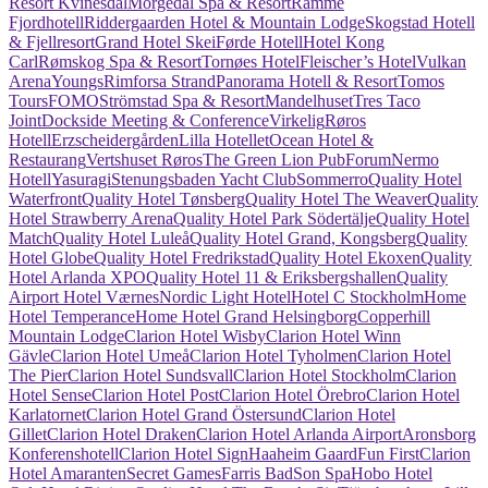
Resort Kvinesdal
Morgedal Spa & Resort
Ramme
Fjordhotell
Riddergaarden Hotel & Mountain Lodge
Skogstad Hotell
& Fjellresort
Grand Hotel Skei
Førde Hotell
Hotel Kong
Carl
Rømskog Spa & Resort
Tornøes Hotel
Fleischer’s Hotel
Vulkan
Arena
Youngs
Rimforsa Strand
Panorama Hotell & Resort
Tomos
Tours
FOMO
Strömstad Spa & Resort
Mandelhuset
Tres Taco
Joint
Dockside Meeting & Conference
Virkelig
Røros
Hotell
Erzscheidergården
Lilla Hotellet
Ocean Hotel &
Restaurang
Vertshuset Røros
The Green Lion Pub
Forum
Nermo
Hotell
Yasuragi
Stenungsbaden Yacht Club
Sommerro
Quality Hotel
Waterfront
Quality Hotel Tønsberg
Quality Hotel The Weaver
Quality
Hotel Strawberry Arena
Quality Hotel Park Södertälje
Quality Hotel
Match
Quality Hotel Luleå
Quality Hotel Grand, Kongsberg
Quality
Hotel Globe
Quality Hotel Fredrikstad
Quality Hotel Ekoxen
Quality
Hotel Arlanda XPO
Quality Hotel 11 & Eriksbergshallen
Quality
Airport Hotel Værnes
Nordic Light Hotel
Hotel C Stockholm
Home
Hotel Temperance
Home Hotel Grand Helsingborg
Copperhill
Mountain Lodge
Clarion Hotel Wisby
Clarion Hotel Winn
Gävle
Clarion Hotel Umeå
Clarion Hotel Tyholmen
Clarion Hotel
The Pier
Clarion Hotel Sundsvall
Clarion Hotel Stockholm
Clarion
Hotel Sense
Clarion Hotel Post
Clarion Hotel Örebro
Clarion Hotel
Karlatornet
Clarion Hotel Grand Östersund
Clarion Hotel
Gillet
Clarion Hotel Draken
Clarion Hotel Arlanda Airport
Aronsborg
Konferenshotell
Clarion Hotel Sign
Haaheim Gaard
Fun First
Clarion
Hotel Amaranten
Secret Games
Farris Bad
Son Spa
Hobo Hotel