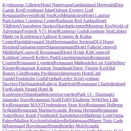
Kysthusene Gilleleje
Hotel Nørrevang
Gørdinglund Herregård
Den
Gamle Kro
Eventhuset Ishøj
Odense Eventyr Golf
Restaurant
Severin
Rold StorKro
Metalskolen
Hotel Lautrup
Park
Aarhus Congress Center
Radisson Red Aarhus
Hotel
Vildbjerg
Vissenbjerg Storkro
Skærbækcentret
Menstrup Kro
World of
Adventure
Frederik VI’s Hotel
Kragerup Gods
Kronborg Slot
Lübker
Møde og Konference
Aalborg Kongres & Kultur
Center
Harridslevgaard Slot
Herregaarden Jerstrup
DGI Huset
Herning
Fuglsangcentret
Slangerupgaard
Hotel Falken
Comwell
Middelfart
Comwell Borupgaard
Hotel Hvide Klit
Comwell
Kolding
Comwell Kellers Park
Experimentarium
Restaurant
Couloir
Restaurant Lynetten
Restaurant Møllegården på Alrø
Sebber
Kloster
Restaurant Kastrup Strandpark
Nørre Vissing Kro
Oluf
Bagers Gård
Regatta Pavillonen
Jørgensens Hotel
Café
Sundet
Trudsholm Gods
Femhøj
Gerlev Kro
Gyrstinge
Skovkro
Theilgaarden
Kaløvig Badehotel
Restaurant Charlottenlund
Fort
Kobæk Strand Hotel &
Konference
Strandmøllekroen
Savvaerket
Park 13 - Danmarks
Japanske Have
Restaurant NorR
ToRVEhallerne Vejle
Den Lille
Kro
Restaurant MAST
Fredensborg Store Kro
Restaurant Hellerup
Sejlklub
Restaurant Martino
Scandic Regina Herning
Restaurant
Anker
Borre Knob Fjordhotel
Charlottehaven
Møllerup Gods
Varna
Palæet
Malling Kro
Jomfrubakken
Bellahøjgaard
Maren Turis Gade
6
Østergaard Hovedgaard
Strandhotellet Mols
Scandic