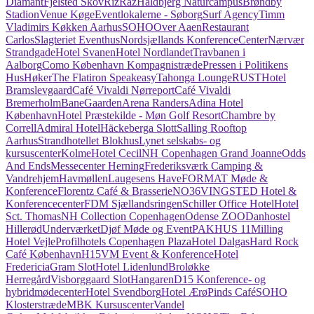
Diamant
Fjelsted Skov
RizRaz
Haldbjerg Naturcampus
Brøndby
Stadion
Venue Køge
Eventlokalerne - Søborg
Surf Agency
Timm
Vladimirs Køkken Aarhus
SOHO
Over Aaen
Restaurant
Carlos
Slagteriet Eventhus
Nordsjællands KonferenceCenter
Nærvær
Strandgade
Hotel Svanen
Hotel Nordlandet
Travbanen i
Aalborg
Como København Kompagnistræde
Pressen i Politikens
Hus
Høker
The Flatiron Speakeasy
Tahonga Lounge
RUST
Hotel
Bramslevgaard
Café Vivaldi Nørreport
Café Vivaldi
Bremerholm
BaneGaarden
Arena Randers
Adina Hotel
København
Hotel Præstekilde - Møn Golf Resort
Chambre by
Correll
Admiral Hotel
Häckeberga Slott
Salling Rooftop
Aarhus
Strandhotellet Blokhus
Lynet selskabs- og
kursuscenter
Kolme
Hotel Cecil
NH Copenhagen Grand Joanne
Odds
And Ends
Messecenter Herning
Frederiksværk Camping &
Vandrehjem
Havmøllen
Laugesens Have
FORMAT Møde &
Konference
Florentz Café & Brasserie
NO36
VINGSTED Hotel &
Konferencecenter
FDM Sjællandsringen
Schiller Office Hotel
Hotel
Sct. Thomas
NH Collection Copenhagen
Odense ZOO
Danhostel
Hillerød
Underværket
Djøf Møde og Event
PAKHUS 11
Milling
Hotel Vejle
Profilhotels Copenhagen Plaza
Hotel Dalgas
Hard Rock
Café København
H15
VM Event & Konference
Hotel
Fredericia
Gram Slot
Hotel Lidenlund
Broløkke
Herregård
Visborggaard Slot
Hangaren
D15 Konference- og
hybridmødecenter
Hotel Svendborg
Hotel Ærø
Pinds Café
SOHO
Klosterstræde
MBK Kursuscenter
Vandel