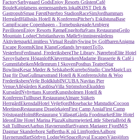
Factory
Sæbygaard Gods
Enjoy Resorts Gråsten
Café
Boule
Kajplatsens gemensamhets lokal
KØST Deli &
Gastropub
Smag Først
Østerbro Stadion
RaceSim
Jordhammars
Herrgård
Hällsnäs Hotell & Konferens
Pitcher's Eskilstuna
Base
Camp
Escape Copenhagen - Tornebuskegade
Arnbjerg
Pavillonen
Enjoy Resorts Rømø
Engeltofta
9:ans Restaurang
Geilo
Mountain Lodge
Christianhavns Mølle
Svinningegårdens
Aktivitetspark
Limitless Virtual Reality
Swing by Golfbaren
Anigma
Escape Rooms
Kling Klang
Gotlands bryggeri
ToTo,
Vesterbro
Ferdinand, Frederiksberg
The Library, Nørrebro
Elite Hotel
Savoy
Isaberg Höganloft
Kløvermarken
Madame Brasserie & Café i
Gummifabriken
Mellemrum I Skoven
Posthus Teatret
Star
Bowling
Kesar Møder & Selskaber
Kurrebo
Studio CineMagic
Lux
Dag för Dag
Gullmarsstrand Hotell & Konferens
John & Woo
Frederiksberg
Vejle Boldklub
INCUBA Navitas Pier
Venue
Allégården Kastlösa
Villa Strömsfors
Ekudden
Kursgård
Nyhyttans Kurort
Kungsholmen Hotell &
Konferens
Tullhuset Restaurang
Almare Stäkets
Herrgård
Ekensdal
Hotel Vejlefjord
Mosebacke Matstudio
Cocoon
Meetings
Restaurang Dragörkajen
First Camp Ansia
First Camp
Sjöstugan
Holm8
Restaurang Vällagat
Gårda Foodmarket
Elite Hotel
Ideon
Elite Hotel Marina Plaza
Kulturmejeriet
Little Siberia
Bröd &
Salt Tullhuset
Aarhus Havnerundfart
Svanen Mariager Fjord
M/S
Dagmar Skanderborg Sø
Bertha-K på Limfjorden
Aalborg
Havnerundfart
Sörbyn Lodge
WeSpace
Royal Escapes
Vägsjöfors