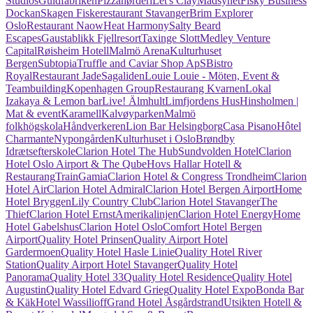
Studios
Guldfabriken
Pizzanørderi
Let's Clay
Madsynet
Fisky Business
Dockan
Skagen Fiskerestaurant Stavanger
Brim Explorer
Oslo
Restaurant Naow
Heat Harmony
Salty Beard
Escapes
Gaustablikk Fjellresort
Taxinge Slott
Medley Venture
Capital
Røisheim Hotell
Malmö Arena
Kulturhuset
Bergen
Subtopia
Truffle and Caviar Shop ApS
Bistro
Royal
Restaurant Jade
Sagaliden
Louie Louie - Möten, Event &
Teambuilding
Kopenhagen Group
Restaurang Kvarnen
Lokal
Izakaya & Lemon bar
Live! Älmhult
Limfjordens Hus
Hinsholmen |
Mat & event
Karamell
Kalvøyparken
Malmö
folkhögskola
Håndverkeren
Lion Bar Helsingborg
Casa Pisano
Hôtel
Charmante
Nypongården
Kulturhuset i Oslo
Brøndby
Idrætsefterskole
Clarion Hotel The Hub
Sundvolden Hotel
Clarion
Hotel Oslo Airport & The Qube
Hovs Hallar Hotell &
Restaurang
TrainGamia
Clarion Hotel & Congress Trondheim
Clarion
Hotel Air
Clarion Hotel Admiral
Clarion Hotel Bergen Airport
Home
Hotel Bryggen
Lily Country Club
Clarion Hotel Stavanger
The
Thief
Clarion Hotel Ernst
Amerikalinjen
Clarion Hotel Energy
Home
Hotel Gabelshus
Clarion Hotel Oslo
Comfort Hotel Bergen
Airport
Quality Hotel Prinsen
Quality Airport Hotel
Gardermoen
Quality Hotel Hasle Linie
Quality Hotel River
Station
Quality Airport Hotel Stavanger
Quality Hotel
Panorama
Quality Hotel 33
Quality Hotel Residence
Quality Hotel
Augustin
Quality Hotel Edvard Grieg
Quality Hotel Expo
Bonda Bar
& Käk
Hotel Wassilioff
Grand Hotel Åsgårdstrand
Utsikten Hotell &