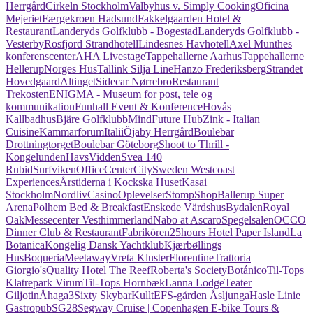
Herrgård
Cirkeln Stockholm
Valbyhus v. Simply Cooking
Oficina
Mejeriet
Færgekroen Hadsund
Fakkelgaarden Hotel &
Restaurant
Landeryds Golfklubb - Bogestad
Landeryds Golfklubb -
Vesterby
Rosfjord Strandhotell
Lindesnes Havhotell
Axel Munthes
konferenscenter
AHA Livestage
Tappehallerne Aarhus
Tappehallerne
Hellerup
Norges Hus
Tallink Silja Line
Hanzō Frederiksberg
Strandet
Hovedgaard
Altinget
Sidecar Nørrebro
Restaurant
Trekosten
ENIGMA - Museum for post, tele og
kommunikation
Funhall Event & Konference
Hovås
Kallbadhus
Bjäre Golfklubb
MindFuture Hub
Zink - Italian
Cuisine
Kammarforum
Italii
Öjaby Herrgård
Boulebar
Drottningtorget
Boulebar Göteborg
Shoot to Thrill -
Kongelunden
HavsVidden
Svea 140
Rubid
Surfviken
OfficeCenterCity
Sweden Westcoast
Experiences
Årstiderna i Kockska Huset
Kasai
Stockholm
Nordliv
CasinoOplevelser
StompShop
Ballerup Super
Arena
Polhem Bed & Breakfast
Enskede Värdshus
Bydalen
Royal
Oak
Messecenter Vesthimmerland
Nabo at Ascaro
Spegelsalen
OCCO
Dinner Club & Restaurant
Fabrikören
25hours Hotel Paper Island
La
Botanica
Kongelig Dansk Yachtklub
Kjærbøllings
Hus
Boqueria
Meetaway
Vreta Kluster
Florentine
Trattoria
Giorgio's
Quality Hotel The Reef
Roberta's Society
Botánico
Til-Tops
Klatrepark Virum
Til-Tops Hornbæk
Lanna Lodge
Teater
Giljotin
Åhaga
3Sixty Skybar
Kullt
EFS-gården Åsljunga
Hasle Linie
Gastropub
SG28
Segway Cruise | Copenhagen E-bike Tours &