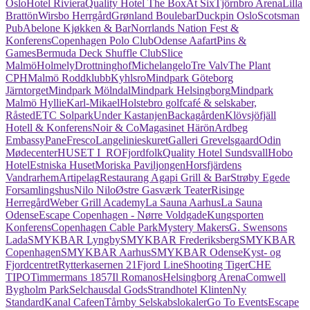
Oslo
Hotel Riviera
Quality Hotel The Box
At Six
Tjörnbro Arena
Lilla
Brattön
Wirsbo Herrgård
Grønland Boulebar
Duckpin Oslo
Scotsman
Pub
Abelone Kjøkken & Bar
Norrlands Nation Fest &
Konferens
Copenhagen Polo Club
Odense Aafart
Pins &
Games
Bermuda Deck Shuffle Club
Slice
Malmö
Holmely
Drottninghof
Michelangelo
Tre Valv
The Plant
CPH
Malmö Roddklubb
Kyhlsro
Mindpark Göteborg
Järntorget
Mindpark Mölndal
Mindpark Helsingborg
Mindpark
Malmö Hyllie
Karl-Mikael
Holstebro golfcafé & selskaber,
Råsted
ETC Solpark
Under Kastanjen
Backagården
Klövsjöfjäll
Hotell & Konferens
Noir & Co
Magasinet Härön
Ardbeg
Embassy
PaneFresco
Langelinieskuret
Galleri Grevelsgaard
Odin
Mødecenter
HUSET I_RO
Fjordfolk
Quality Hotel Sundsvall
Hobo
Hotel
Estniska Huset
Moriska Paviljongen
Horsfjärdens
Vandrarhem
Artipelag
Restaurang Agapi Grill & Bar
Strøby Egede
Forsamlingshus
Nilo Nilo
Østre Gasværk Teater
Risinge
Herregård
Weber Grill Academy
La Sauna Aarhus
La Sauna
Odense
Escape Copenhagen - Nørre Voldgade
Kungsporten
Konferens
Copenhagen Cable Park
Mystery Makers
G. Swensons
Lada
SMYKBAR Lyngby
SMYKBAR Frederiksberg
SMYKBAR
Copenhagen
SMYKBAR Aarhus
SMYKBAR Odense
Kyst- og
Fjordcentret
Rytterkasernen 21
Fjord Line
Shooting Tiger
CHE
TIPO
Timmermans 1857
Il Romanos
Helsingborg Arena
Comwell
Bygholm Park
Selchausdal Gods
Strandhotel Klinten
Ny
Standard
Kanal Cafeen
Tårnby Selskabslokaler
Go To Events
Escape