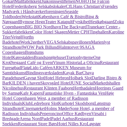
Gokart
Maltfabrikken
Diakonissestiftelsen
NOHO
The Falcon
Hotel
Frederiksberg Selskabslokaler
CfL
Hans Christian's
Frændes
Madværk i Håndværkerforeningen
Seaside
Toldboden
Werkstatt
København Café & Bistro
Bing &
Nørgaard
Bymose Hegn
Teater Katapult
Fyrskibet
Hestkøbgaard
Zoku
Copenhagen
BIG BIO Nordhavn
The Backyard
Tranekaer Center -
Sukkerfabrikken
Color Hotel Skagen
Metier CPH
Tinghallen
Karoline
Trier
Vejrø
Hjorths
Badehotel
Work2gether
VEGA
Selskabspavillonen
Marienlyst
Strandhotel
WOW Park Billund
Halmtorvet 9
SAGA
Copenhagen
Brøndums
Hotel
Kørestalden
Brandsprøjtehuset
Trætophytterne
Orø
Kro
Øregaard Café og Event
Vinum Historia
La Oficina
Restaurant
Furesøbad
Flatø
Lido Caféen
ARKEN Museum for
Samtidskunst
Bindingsværksladen
Kayak Bar
Chaya
Paradehuset
Gavnø Slot
Hotel Hebron
Holbæk Slot
Darling Bistro &
Bar
KILDEN i haven
Skovsgård Hotel
JUNE Social
Markedshallen
Nicolinehus
Restaurant Klinten Faaborg
Herthadalen
Heerings Gaard
by Samsø
Kafe Kapers
Fantastiske Hven - Fantastiska Ven
Høje
Hotel Copenhagen West, a member of Radisson
Individuals
Klub
Ledreborg Slot
Kurhotel Skodsborg
Lønstrup
Strandhotel
Cinemateket
Holms Møder
Sorø Hotel, a member of
Radisson Individuals
Peperoncino
Office Kødbyen
Virsabi i
Bredgade
Arena Nord
PadelPadel Aarhus
Restaurant
Snekken
Restaurant Store Børs
Hotel Nilles Kro
Løgstør