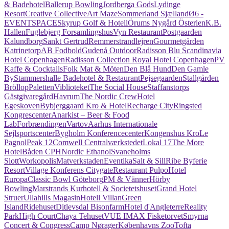
& Badehotel
Ballerup Bowling
Jordberga Gods
Lydinge
Resort
Creative Collective
Art Maze
Sommerland Sjælland
Ø6 -
EVENTSPACE
Skyrup Golf & Hotell
Örums Nygård Österlen
K.B.
Hallen
Fuglebjerg Forsamlingshus
Vyn Restaurant
Postgaarden
Kalundborg
Sankt Gertrud
Remmerstrandlejren
Gourmetgården
Katrinetorp
AB Fodbold
Gudenå Outdoor
Radisson Blu Scandinavia
Hotel Copenhagen
Radisson Collection Royal Hotel Copenhagen
PV
Kaffe & Cocktails
Folk Mat & Möten
Den Blå Hund
Den Gamle
By
Stammershalle Badehotel & Restaurant
Pejsegaarden
Stallgården
Bröllop
Paletten
Viblioteket
The Social House
Staffanstorps
Gästgivaregård
Havrum
The Nordic Crew
Hotel
Egeskoven
Bybjerggaard Kro & Hotel
Recharge City
Ringsted
Kongrescenter
Anarkist – Beer & Food
Lab
Forbrændingen
Vartov
Aarhus Internationale
Sejlsportscenter
Bygholm Konferencecenter
Kongenshus Kro
Le
Pagnol
Peak 12
Comwell Centralværkstedet
Lokal 17
The More
Hotel
Båden CPH
Nordic Ethanol
Svaneholms
Slott
Workopolis
Matverkstaden
Eventika
Salt & Sill
Ribe Byferie
Resort
Village Konferens Citygate
Restaurant Pulpo
Hotel
Europa
Classic Bowl Göteborg
PM & Vänner
Hörby
Bowling
Marstrands Kurhotell & Societetshuset
Grand Hotel
Struer
Ullahills Magasin
Hotell Villan
Green
Island
Ridehuset
Ditlevsdal Bisonfarm
Hotel d'Angleterre
Reality
Park
High Court
Chaya Tehuset
VUE IMAX Fisketorvet
Smyrna
Concert & Congress
Camp Nørager
Københavns Zoo
Tofta