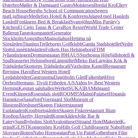
Østerbro
Møller & Damgaard Gastro
Molskroen
Bredal Kro
Ellery
Beach House
Berghs School of Communication
Segers
mat
Ljufligare
Medlefors Hotell & Konferens
Julared med Hagårds
Lagård
Fontänens Bed & Breakfast
Svansjöhus
Miss Parsley's
Kitchen
El Cielo Tapas & Cava
Rox Resort
World Trade Center
Ballerup
Tangokompaniet
Generator
Stockholm
Augusthus
Magnoliahus
Hemma på
Sörgården
Titanhus
Trelleborgs Golfklubb
Gamla Stadshotellet
Nedre
Slotts
Linnéträdgården
Folkets Hus Helsingborg
FDM
Jyllandsringen
Drottninggatan 89
HAUS
Storhogna Högfjällshotell &
Spa
Brasseriet Helsingborg
Läppstiftet
Mleko Bar
Lärjeåns Kök &
Trädgårdar
Skottorps Trädgårdscafé
Vaxholms Kastell
Restaurant
Brejning Havn
Best Western Hotell
Lerdalshöjden
Gastronoma
Dagöholm Gård
Falkenhøj
Hive
Örebro
Hermans, Tivoli Friheden A/S
Aiden by Best Western
Herning
Kajutan saluhallen
Werket
SUKAIBA
Midgaard
Event
Kläppen
Rosendals slott
ROOM95
MalmöPalatset
Höganäs
Hamnkrog
Sagafjord
Voergaard Slot
Museum of
Illusions
Börshuset
Skagen Fiskerestaurant
Esplanaden
Kronhjortsgården
Skagen Fiskerestaurant Illum
Rooftop
Åkerby Herrgård
Kongekilden
Jolie Bar &
Eatery
Sundbyholms Slott
Avalonhuset
Straand Hotel
Makeriet
K-
gränd
GEJST
Kongensbro Kro
Hills Golf Club
Brasserie Nabo
Hotel
Skovpavillonen
Nabo Hornsgatan
Pop Up Paint
Gothenburg Film