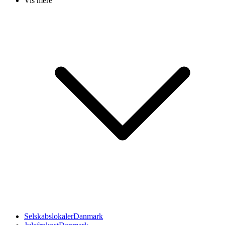
Vis mere
Selskabslokaler
Danmark