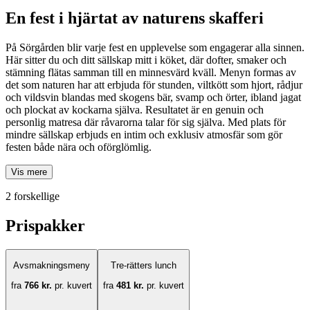
En fest i hjärtat av naturens skafferi
På Sörgården blir varje fest en upplevelse som engagerar alla sinnen.
Här sitter du och ditt sällskap mitt i köket, där dofter, smaker och
stämning flätas samman till en minnesvärd kväll. Menyn formas av
det som naturen har att erbjuda för stunden, viltkött som hjort, rådjur
och vildsvin blandas med skogens bär, svamp och örter, ibland jagat
och plockat av kockarna själva. Resultatet är en genuin och
personlig matresa där råvarorna talar för sig själva. Med plats för
mindre sällskap erbjuds en intim och exklusiv atmosfär som gör
festen både nära och oförglömlig.
Vis mere
2 forskellige
Prispakker
Avsmakningsmeny
Tre-rätters lunch
fra
766 kr.
pr. kuvert
fra
481 kr.
pr. kuvert