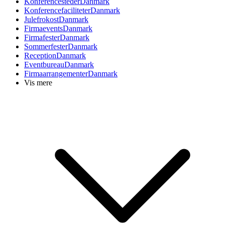
Konferencesteder
Danmark
Konferencefaciliteter
Danmark
Julefrokost
Danmark
Firmaevents
Danmark
Firmafester
Danmark
Sommerfester
Danmark
Reception
Danmark
Eventbureau
Danmark
Firmaarrangementer
Danmark
Vis mere