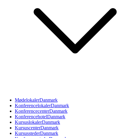
Mødelokaler
Danmark
Konferencelokaler
Danmark
Konferencecenter
Danmark
Konferencehotel
Danmark
Kursuslokaler
Danmark
Kursuscenter
Danmark
Kursussteder
Danmark