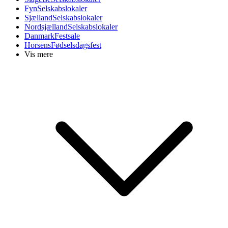
Fyn
Selskabslokaler
Sjælland
Selskabslokaler
Nordsjælland
Selskabslokaler
Danmark
Festsale
Horsens
Fødselsdagsfest
Vis mere