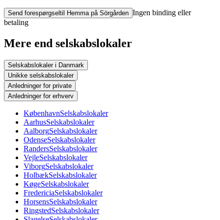
Ingen binding eller
Send forespørgsel
til Hemma på Sörgården
betaling
Mere end selskabslokaler
Selskabslokaler i Danmark
Unikke selskabslokaler
Anledninger for private
Anledninger for erhverv
København
Selskabslokaler
Aarhus
Selskabslokaler
Aalborg
Selskabslokaler
Odense
Selskabslokaler
Randers
Selskabslokaler
Vejle
Selskabslokaler
Viborg
Selskabslokaler
Holbæk
Selskabslokaler
Køge
Selskabslokaler
Fredericia
Selskabslokaler
Horsens
Selskabslokaler
Ringsted
Selskabslokaler
Slagelse
Selskabslokaler