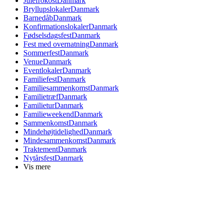
Julefrokost
Danmark
Bryllupslokaler
Danmark
Barnedåb
Danmark
Konfirmationslokaler
Danmark
Fødselsdagsfest
Danmark
Fest med overnatning
Danmark
Sommerfest
Danmark
Venue
Danmark
Eventlokaler
Danmark
Familiefest
Danmark
Familiesammenkomst
Danmark
Familietræf
Danmark
Familietur
Danmark
Familieweekend
Danmark
Sammenkomst
Danmark
Mindehøjtidelighed
Danmark
Mindesammenkomst
Danmark
Traktement
Danmark
Nytårsfest
Danmark
Vis mere