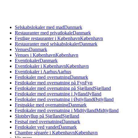
Selskabslokaler med mad
Danmark
Restauranter med privatlokale
Danmark
Festlige restauranter i København
København
Restauranter med selskabslokaler
Danmark
Venues
Danmark
Venues i København
København
Eventlokaler
Danmark
Eventlokaler i København
København
Eventlokaler i Aarhus
Aarhus
Festlokaler med overnatning
Danmark
Festlokaler med overnatning på Fyn
Fyn
Festlokaler med overnatning på Sjælland
Sjælland
Festlokaler med overnatning i Jylland
Jylland
Festlokaler med overnatning i Østjylland
Østjylland
Festpakke med overnatning
Danmark
Festlokaler med overnatning i Midtjylland
Midtjylland
Slotsbryllup på Sjælland
Sjælland
Festsal med overnatning
Danmark
Festlokaler ved vandet
Danmark
Chambre séparée i København
København